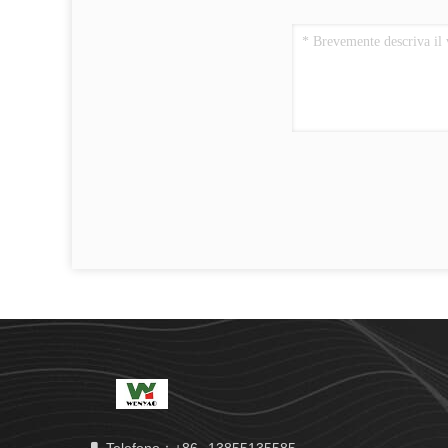
Telefono：+86--13855135585