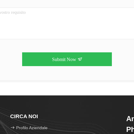
Submit Now
CIRCA NOI
An
Profilo Aziendale
Ph