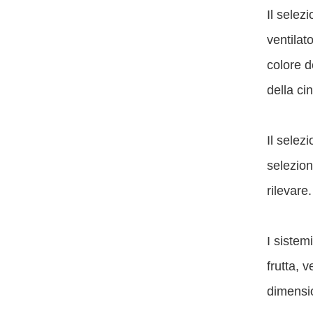
Il selez
ventilat
colore d
della cin
Il selez
seleziona
rilevare.
I sistem
frutta, 
dimensio