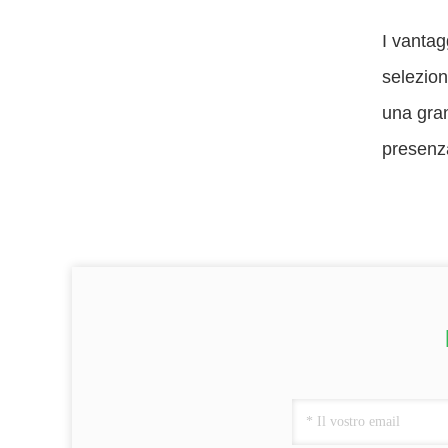
I vantag
selezion
una gran
presenza