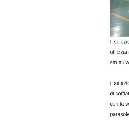
Il selez
utilizza
struttur
Il selez
di soffi
con la s
parasole