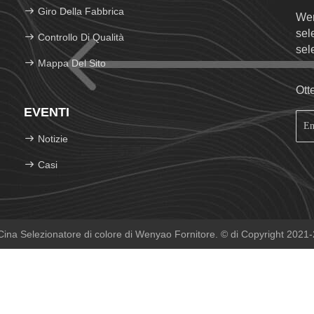
Lt
Giro Della Fabbrica
Wen
sel
Controllo Di Qualità
sel
Mappa Del Sito
pae
Ott
EVENTI
Notizie
Casi
ina Selezionatore di colore di Wenyao Fornitore. © di Copyright 2021-202