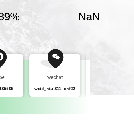
90
%
NaN
pe
wechat
E-mail
135585
wxid_ntui311llohf22
service@wycolorsorter.com