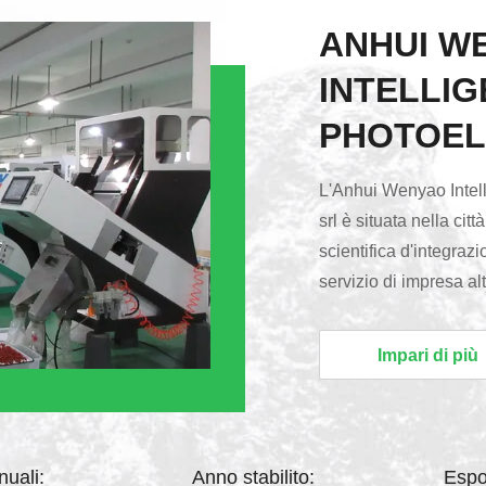
ANHUI W
INTELLIG
PHOTOEL
TECHNOL
L'Anhui Wenyao Intell
srl è situata nella cit
scientifica d'integraz
servizio di impresa a
intelligente di colore
alta velocità, 5400 pi
Impari di più
con l'alta portata di 
quadrati, espulsore ad 
nuali:
Anno stabilito:
Espo