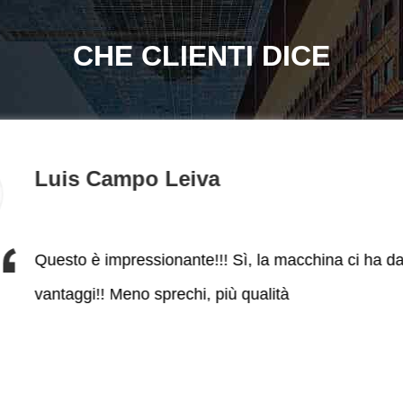
CHE CLIENTI DICE
menti molto professionali.
Luis Campo Leiva
e ZhuMi ha dato consigli e
razia in particolare il tuo
va
Questo è impressionante!!! Sì, la macchina ci ha da
Questo è impressionante!!! 
lto felice e soddisfatto di
vantaggi!! Meno sprechi, più qualità
Silvio Abad