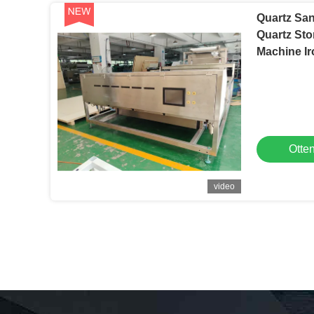
Quartz Sa
Quartz Sto
Machine Ir
Machine
Otten
video