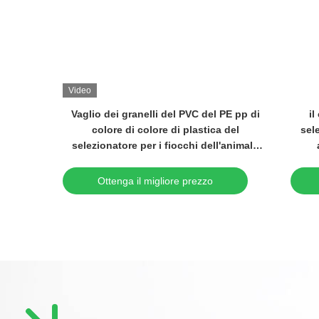
Video
Video
SpA della macchina del selezionatore di
Scivoli di pla
colore del riso bianco del mais del cereale
selezionatore 
del grano della soia del sesamo di RGB
del PVC dell'
Ottenga il migliore prezzo
Ottenga i