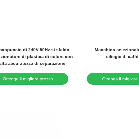
Video
stica della macchina 5 del
Alta macchina del selezionatore d
di colore del PE dell'HDPE
di RGB di visione con i canali
ANIMALE DOMESTICO pp 320
compressore d'aria 192
canali
l migliore prezzo
Ottenga il migliore prezzo