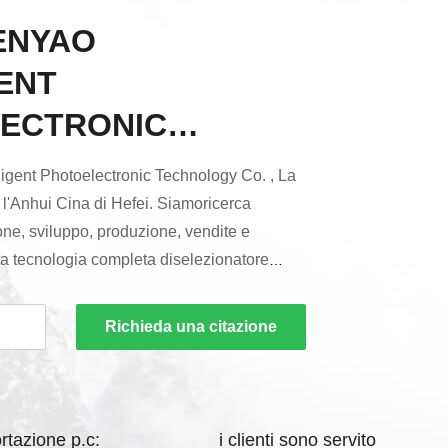
ENYAO
ENT
ECTRONIC
OGY CO., LTD
igent Photoelectronic Technology Co. , La
tà l'Anhui Cina di Hefei. Siamoricerca
ione, sviluppo, produzione, vendite e
lta tecnologia completa diselezionatore
 di C C D. Le nostre parti come il sensore ad
xel del centro della macchina fotografica
Richieda una citazione
separazione di accuratezzaa 0. 0 2 millimetri
alta frequenza di servizio di ...
rtazione p.c:
i clienti sono servito