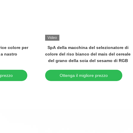
Video
Video
el riso
Vaglio di colore del riso di alta precisione
Macch
 del
per i fagioli del grano del grano del riso
co
softw
Ottenga il migliore prezzo