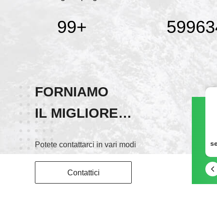
100
+
60000
FORNIAMO
IL MIGLIORE
wechat
SERVIZIO!
wxid_ntui311llohf22
Potete contattarci in vari modi
Contattici