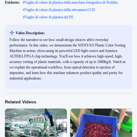
Etichette:
#
Vaglio di colore di plastica della macchina fotografica di Toshiba
#
Vaglio di colore di plastica della telecamera CCD
#
Vaglio di colore di plastica del PE
Video Description:
Follow the narrative to see how small design choices affect everyday
performance. In this video, we demonstrate the WENYAO Plastic Color Sorting
Machine in action, showcasing its powerful LED light source and America
ALTERA FPGA chip technology. You'll see how it achieves high-speed, high-
accuracy sorting of plastic materials, with a capacity of up to 1000kg/h. Watch as
we explain the operational workflow, from optical detection to ejection of
impurities, and learn how this machine enhances product quality and purity for
industrial applications.
Related Videos